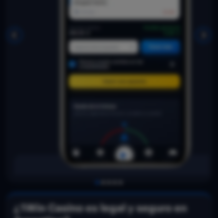
¿1Win Casino es legal y seguro en