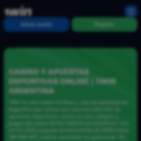
Iniciar sesión
Registro
CASINO Y APUESTAS
DEPORTIVAS ONLINE | 1WIN
ARGENTINA
1Win es una casino en línea y casa de apuestas en
Argentina que ofrece una enorme selección de
apuestas deportivas, casino en vivo, póquer y
juegos de casino de los mejores proveedores. Con
un increíble paquete de bienvenida de 500% hasta
390.000 ARS, podrás aumentar tus ganancias. No