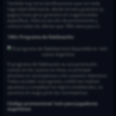
También hay otras bonificaciones que con toda
seguridad disfrutarás, desde torneos gratuitos (y
pagos) hasta giros gratuitos en tragamonedas
específicas. Visita la sección de promociones y
conoce todas las ofertas que 1Win tiene para ti.
1Win Programa de fidelización
El programa de fidelización es una promoción
común en los casinos en línea, su principal
atractivo es recompensas a los usuarios veteranos.
Todos acceden al programa, conforme realizan
apuestas y completan los logros establecidos, se
aumenta el rango junto las recompensas.
Código promocional 1win para jugadores
argentinos