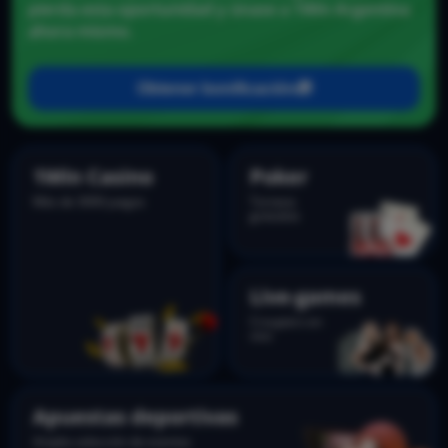
pierda esta oportunidad y únase a 1Win Argentina
ahora mismo.
Obtener bonificación🎁
1Win Casino
Poker
Más de 3000 juegos
Torneos
gratuitos
Live-games
Croupiers en
vivo
Apuestas deportivas
Amplia selección de eventos