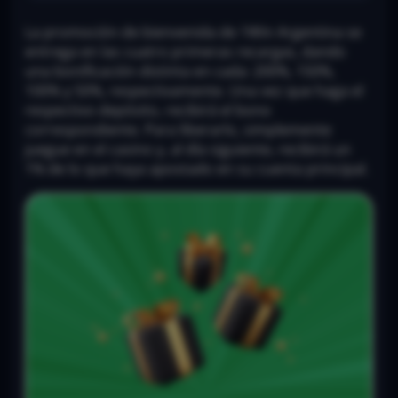
La promoción de bienvenida de 1Win Argentina se
entrega en las cuatro primeras recargas, dando
una bonificación distinta en cada: 200%, 150%,
100% y 50%, respectivamente. Una vez que haga el
respectivo depósito, recibirá el bono
correspondiente. Para liberarlo, simplemente
juegue en el casino y, al día siguiente, recibirá un
1% de lo que haya apostado en su cuenta principal.