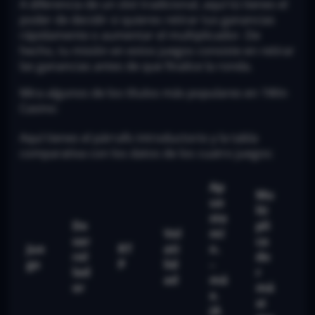
A diferencia de un slot tradicional, aquí tú tienes el
poder de decidir si quieres retirar tus ganancias
rápidamente o aumentar el multiplicador. De
hecho, tu misión en estos juegos consiste en retirar
las ganancias antes de que finalice la ronda.
Mira algunos de los títulos más populares en 1Win
Casino:
Aquí tienes el párrafo introductorio y la tabla
comparativa con los datos de los cuatro juegos:
Ap
Mu
ue
lti
sta
De
pli
Vol
mí
sar
ca
Jue
RT
ati
n.
rol
do
go
P
lid
–
lad
r
ad
má
or
má
x.
xi
(A