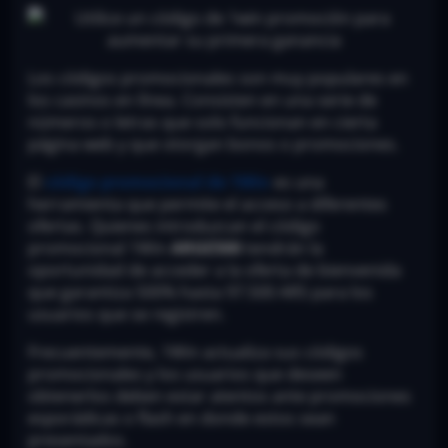
Los códigos promocionales son muy populares en
los casinos en línea. Consisten en una serie de
números o letras que solo funcionan en cierta
página web y que otorgan bonos o promociones.
El
código promocional de 1Win
es una
herramienta que permite el acceso a diferentes
ofertas. Quienes introduzcan el código
promocional 1Win
ARGE500
tendrán la
oportunidad de acceder a la oferta de bienvenida
que garantiza 500% hasta 97.500 ARS para los
usuarios que se registren.
Frecuentemente, 1Win actualiza sus códigos
promocionales y los usuarios que deseen
obtenerlos deben estar atentos ante promociones
esporádicas o flash en donde estos sean
presentados.