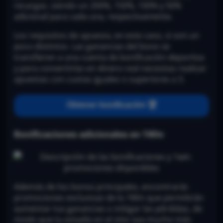
recargas, siendo un 200%, 150%, 100% y 50%
adicional para cada una, respectivamente.
Los requisitos de apuesta, en este caso, si son un
poco distintos. Las ganancias del bono se
transfieren a una cuenta de bonificación deportiva
y para convertirlas en dinero real necesitas realizar
apuestas con cuotas iguales o superiores a 3.
Obtener bonificación 🏆
Bonificaciones adicionales en 1Win
Además de los bonos principales, encontrarás
promociones exclusivas de la 1Win que permitirán
aumentar tus ganancias o mitigar las pérdidas, de
modo que tu estadía en el sitio sea mucho más